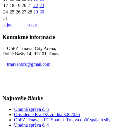
17
18
19
20
21
22
23
24
25
26
27
28
29
30
31
« jún
sep »
Kontaktné informácie
ObFZ Trnava, City Aréna,
Dolné Bašty 14, 917 01 Trnava
trnavaobfz@
gmail.com
+421 905 637 649
Najnovšie články
Úradná správa č. 5
Obsadenie R a DZ zo dňa 3.8.2026
ObFZ Trnava a FC Spartak Trnava opäť spájajú sily
Úradná správa č. 4