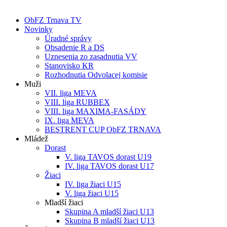
ObFZ Trnava TV
Novinky
Úradné správy
Obsadenie R a DS
Uznesenia zo zasadnutia VV
Stanovisko KR
Rozhodnutia Odvolacej komisie
Muži
VII. liga MEVA
VIII. liga RUBBEX
VIII. liga MAXIMA-FASÁDY
IX. liga MEVA
BESTRENT CUP ObFZ TRNAVA
Mládež
Dorast
V. liga TAVOS dorast U19
IV. liga TAVOS dorast U17
Žiaci
IV. liga žiaci U15
V. liga žiaci U15
Mladší žiaci
Skupina A mladší žiaci U13
Skupina B mladší žiaci U13