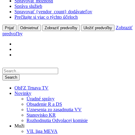
Spravovať možnosti
Správa služieb
Spravovať {vendor_count} dodávateľov
Prečítajte si viac o týchto účeloch
Zobraziť
Prijať
Odmietnuť
Zobraziť predvoľby
Uložiť predvoľby
predvoľby
ObFZ Trnava TV
Novinky
Úradné správy
Obsadenie R a DS
Uznesenia zo zasadnutia VV
Stanovisko KR
Rozhodnutia Odvolacej komisie
Muži
VII. liga MEVA