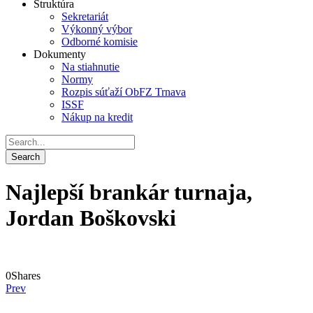
Štruktúra
Sekretariát
Výkonný výbor
Odborné komisie
Dokumenty
Na stiahnutie
Normy
Rozpis súťaží ObFZ Trnava
ISSF
Nákup na kredit
Najlepší brankár turnaja,
Jordan Boškovski
0
Shares
Prev