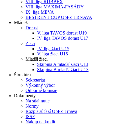
VIII. liga RUBBEX
VIII. liga MAXIMA-FASÁDY
IX. liga MEVA
BESTRENT CUP ObFZ TRNAVA
Mládež
Dorast
V. liga TAVOS dorast U19
IV. liga TAVOS dorast U17
Žiaci
IV. liga žiaci U15
V. liga žiaci U15
Mladší žiaci
Skupina A mladší žiaci U13
Skupina B mladší žiaci U13
Štruktúra
Sekretariát
Výkonný výbor
Odborné komisie
Dokumenty
Na stiahnutie
Normy
Rozpis súťaží ObFZ Trnava
ISSF
Nákup na kredit