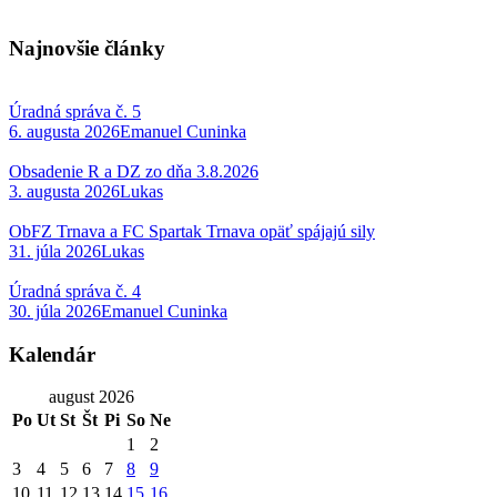
Najnovšie články
Úradná správa č. 5
6. augusta 2026
Emanuel Cuninka
Obsadenie R a DZ zo dňa 3.8.2026
3. augusta 2026
Lukas
ObFZ Trnava a FC Spartak Trnava opäť spájajú sily
31. júla 2026
Lukas
Úradná správa č. 4
30. júla 2026
Emanuel Cuninka
Kalendár
august 2026
Po
Ut
St
Št
Pi
So
Ne
1
2
3
4
5
6
7
8
9
10
11
12
13
14
15
16