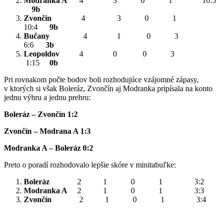
Modranka A
4 3 0 1 10:5
9b
Zvončín
4 3 0 1
10:4
9b
Bučany
4 1 0 3
6:6
3b
Leopoldov
4 0 0 3
1:15
0b
Pri rovnakom počte bodov boli rozhodujúce vzájomné zápasy,
v ktorých si však Boleráz, Zvončín aj Modranka pripísala na konto
jednu výhru a jednu prehru:
Boleráz – Zvončín 1:2
Zvončín – Modrana A 1:3
Modranka A – Boleráz 0:2
Preto o poradí rozhodovalo lepšie skóre v minitabuľke:
Boleráz
2 1 0 1 3:2
Modranka A
2 1 0 1 3:3
Zvončín
2 1 0 1 3:4