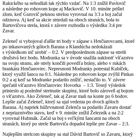
Rakického sa nehodlali tak rýchlo vzdať. Na 1:3 znížil Pavlovič
a následne po rohovom kope aj Mackovič. V 10. minúte prišiel
zlom, keď Gurovič peknou strelou vyrovnal na 3:3 a boj začal
odznova. Aj keď sa akcie striedali na oboch stranách, bola to
Bartovičova strela, ktorá v závere rozhodla o výsledku 3:4 pre
Zavar.
Zeleneč si vybojoval ďalšie tri body v zápase s Hrnčiarovcami, ktoré
po inkasovaných góloch Barana a Klandúcha nedokázali
s výsledkom nič urobiť – 0:2. V predposlednom zápase sa stretli
družstvá bez bodu. Modranka sa v úvode snažila nakloniť víťazstvo
na svoju stranu, ale strely končili povedľa brány, alebo v rukách
brankára Hrnčiaroviec. Nepresnosti Modranky potrestal Kubíček,
ktorý využil šancu na 0:1. Následne po rohovom kope zvýšil Pinkas
0:2 a aj keď sa Modranke podarilo znížiť, nestačilo to. V závere
spečatil víťazstvo Hrnčiaroviec Hovorka – 1:3. Tesný výsledok
prinieslo aj posledné stretnutie skupiny, ktoré bolo zároveň aj bojom
o víťazstvo. Ako Zeleneč, tak aj Zavar mali na konte po 6 bodov.
Lepšie začal Zeleneč, ktorý sa ujal vedenia po dvoch góloch
Barana. Aj napriek húževnatosti Zelenča sa podarilo Zavaru dostať
z nepriaznivého stavu, keď v 9. minúte znížil Železník a na 2:2
vyrovnal Hubinák. Začal sa boj s veľkými šancami na oboch
stranách, ktorý po strele Bartoviča dopadol lepšie pre Zavar – 2:3.
Najlepším strelcom skupiny sa stal Dávid Bartovič so Zavaru, ktorý