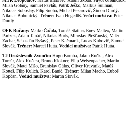
MTK Leopoldov:
Matúš Malovec, Adam Škoda, Pavol Urbancsok,
Milan Golány, Samuel Pavlák, Patrik Ješko, Markus Šuliman,
Nikolas Soboslay, Filip Snoha, Michal Pekarovič, Šimon Durdý,
Nikolas Bohunický.
Tréner:
Ivan Hegedüš.
Veúci mužstva:
Peter
Durdý.
OFK Bučany:
Marko Čačala, Tomáš Slatina, Enev Matteo, Martin
Parízek, Adam Tanáč, Nikolas Boris, Miroslav Piešťanský, Valér
Zachar, Sebastián Ryšavý, Peter Kačmarík, Lucas Kubovič, Samuel
Slovák.
Tréner:
Marcel Hutta.
Vedúci mužstva:
Patrik Hutta.
TJ Družstevník Zvončín:
Hugo Bomba, Jakub Ručka, Alex
Turcár, Alex Kučera, Bruno Klokner, Filip Weisenpacher, Martin
Slovák, Matej Mišo, Branislav Gálus, Oliver Kravárik, Matúš
Kotteš, Filip Kulich, Karol Banič.
Tréner:
Milan Macho, Ľuboš
Kopčan.
Vedúci mužstva:
Martin Slovák.