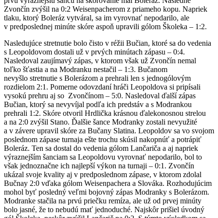
prvú výraznejšiu šancu na skórovanie mal Boleráz. Následne
Zvončín zvýšil na 0:2 Weisenpacherom z priameho kopu. Napriek
tlaku, ktorý Boleráz vytváral, sa im vyrovnať nepodarilo, ale
v predposlednej minúte skóre aspoň upravili gólom Školeka – 1:2.
Nasledujúce stretnutie bolo čisto v réžii Bučian, ktoré sa do vedenia
s Leopoldovom dostali už v prvých minútach zápasu – 0:4.
Nasledoval zaujímavý zápas, v ktorom však už Zvončín nemal
toľko šťastia a na Modranku nestačil – 1:3. Bučanom
nevyšlo stretnutie s Bolerázom a prehrali len s jednogólovým
rozdielom 2:1. Pomerne odovzdaní hráči Leopoldova si pripísali
vysokú prehru aj so Zvončínom – 5:0. Nasledoval ďalší zápas
Bučian, ktorý sa nevyvíjal podľa ich predstáv a s Modrankou
prehrali 1:2. Skóre otvoril Hrdlička krásnou ďalekonosnou strelou
a na 2:0 zvýšil Stano. Ďalšie šance Modranky zostali nevyužité
a v závere upravil skóre za Bučany Slatina. Leopoldov sa vo svojom
poslednom zápase turnaja ešte trochu skúsil nakopnúť a potrápiť
Boleráz. Ten sa dostal do vedenia gólom Lančariča a aj napriek
výraznejším šanciam sa Leopoldovu vyrovnať nepodarilo, bol to
však jednoznačne ich najlepší výkon na turnaji – 0:1. Zvončín
ukázal svoje kvality aj v predposlednom zápase, v ktorom zdolal
Bučnay 2:0 vďaka gólom Weisenpachera a Slováka. Rozhodujúcim
mohol byť posledný veľmi bojovný zápas Modranky s Bolerázom.
Modranke stačila na prvú priečku remíza, ale už od prvej minúty
bolo jasné, že to nebudú mať jednoduché. Najskôr prišiel úvodný