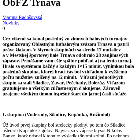
ObFZ Trnava
Martina Radošovská
Novinky
0
Cez víkend sa konal posledný zo zimných halových turnajov
organizovaný Oblastným futbalovým zväzom Trnava a patril
práve žiakom. V štyroch skupinách sa stretlo 17 mužstiev
a v Mestskej športovej hale Trnava odohralo 28 zaujímavých
zápasov. Prinášame vám ešte spätne pohľad aj na tento turnaj.
Hralo sa systémom každý s každým 1×15 minút, výnimkou bola
posledná skupina, ktorej hrací čas bol vzhľadom k vyššiemu
počtu mužstiev znížený na 12 minút. Víťazmi jednotlivých
skupín sa stali Siladice, Zavar, Pečeňady, Boleráz. Víťazom
gratulujeme a všetkým zúčastneným ďakujeme. Zároveň
prajeme všetkým tímom úspešný štart do jarnej časti súťaže.
1. skupina (Voderady, Siladice, Kopánka, Ružindol)
Úž úvod prvej skupiny bol strelecky plodný, po tom čo Siladice
uštedrili Kopánke 7 gólov. Najviac sa v zápase blysol Nikolas
Bango, ktorý prispel k tomuto výsledku štyrmi gólmi. Po peknom