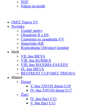
ISSF
Nákup na kredit
ObFZ Trnava TV
Novinky
Úradné správy
Obsadenie R a DS
Uznesenia zo zasadnutia VV
Stanovisko KR
Rozhodnutia Odvolacej komisie
Muži
VII. liga MEVA
VIII. liga RUBBEX
VIII. liga MAXIMA-FASÁDY
IX. liga MEVA
BESTRENT CUP ObFZ TRNAVA
Mládež
Dorast
V. liga TAVOS dorast U19
IV. liga TAVOS dorast U17
Žiaci
IV. liga žiaci U15
V. liga žiaci U15