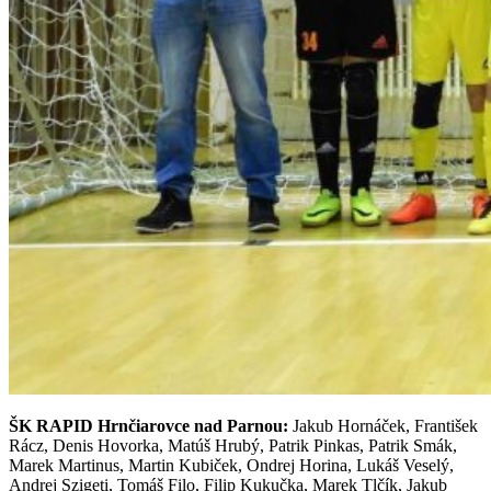
ŠK RAPID Hrnčiarovce nad Parnou:
Jakub Hornáček, František
Rácz, Denis Hovorka, Matúš Hrubý, Patrik Pinkas, Patrik Smák,
Marek Martinus, Martin Kubiček, Ondrej Horina, Lukáš Veselý,
Andrej Szigeti, Tomáš Filo, Filip Kukučka, Marek Tlčík, Jakub