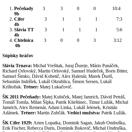
Pečeňady
3 3 0 0 10:4
9b
Cífer
3 1 1 1 7:3
4b
Slávia TT
3 1 1 1 5:6
4b
Chtelnica
3 0 0 3 3:12
0b
Súpisky hráčov
Slávia Trnava:
Michal Vreštiak, Juraj Ďureje, Mário Panáček,
Richard Orlovský, Martin Orlovský, Samuel Hudeček, Boris Bitter,
Samuel Šimko, Dávid Kobetič, Alex Halenár, Marek Ďuriš,
Sebastián Indríšek, Lukáš Okruhlica, Šimon Sersen, Lukáš
Krištofiak.
Tréner:
Matej Lukačovič.
ŠK 2011 Pečeňady:
Matej Kubiček, Matej Jamrich, Dávid Petráš,
Tomáš Tomša, Milan Šípka, Patrik Klieštinec, Timur Lužák, Michal
Jamrich, Alex Remenár, Adam Linka, Lukáš Jelenek, Kristián
Adámek.
Tréner:
Martin Zubčák.
Vedúci mužstva:
Patrik Lužák.
ŠK Cífer 1929:
Arien Lopatka, Dominik Sagan, Jakub Ondruška,
Erik Fischer, Rebecca Duris, Dominik Bukovič, Michal Ondruška,