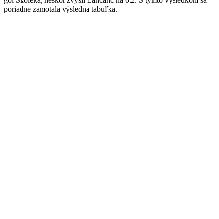
gól Školeka, neskôr zvýšil Lančarič na 0:2. S týmto výsledkom sa
poriadne zamotala výsledná tabuľka.