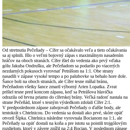
Od stretnutia Pečeňady – Cífer sa očakávalo veľa a tieto očakávania
sa aj splnili. Išlo o veľmi bojovný zápas s maximálnym nasadením
hráčov na oboch stranách. Cífer išiel do vedenia ako prvý vďaka
gólu Jakuba Ondrušku, ale Pečeňadom sa podarilo po viacerých
nezdarných pokusoch vyrovnať Petrášom na 1:1. Obe strany
nasadili v zápase vysoké tempo a po palubovke sa behalo hore dole.
Šance boli na oboch stranách, ale Cífer tesne míňal bránu,
Pečeňadom všetky šance zmaril výborný Arien Lopatka. Zvrat
prišiel tesne pred koncom zápasu, keď sa Petrášova hlavička
odrazila od brvna priamo do cíferskej brány. Veľká radosť nastala na
strane Pečeňád, ktoré s tesným výsledkom zdolali Cífer 2:1.
V predposlednom zápase zabojovali Pečeňady o ďalšie body, ale
tentokrát s Chtelnicou. Do vedenia sa dostali ako prvé, skóre opäť
otvoril Šípka. Chtelnica následne vyrovnala Bocianom na 1:1, ale
Pečeňady sa opäť dostali na koňa a pre istotu sa poistili trojgólovým
rozdielom, ktorý v závere znížil na 2:4 Bocian. V poslednom zápase