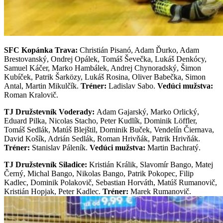
SFC Kopánka Trava:
Christián Pisanó, Adam Ďurko, Adam
Brestovanský, Ondrej Opálek, Tomáš Ševečka, Lukáš Denkócy,
Samuel Káčer, Marko Hambálek, Andrej Chynoradský, Šimon
Kubíček, Patrik Šarközy, Lukáš Rosina, Oliver Babečka, Simon
Antal, Martin Mikulčík.
Tréner:
Ladislav Sabo.
Vedúci mužstva:
Roman Kralovič.
TJ Družstevník Voderady:
Adam Gajarský, Marko Orlický,
Eduard Pilka, Nicolas Stacho, Peter Kudlík, Dominik Löffler,
Tomáš Sedlák, Matúš Blejštil, Dominik Buček, Vendelín Čiernava,
David Košík, Adrián Sedlák, Roman Hrivňák, Patrik Hrivňák.
Tréner:
Stanislav Páleník.
Vedúci mužstva:
Martin Bachratý.
TJ Družstevník Siladice:
Kristián Králik, Slavomír Bango, Matej
Černý, Michal Bango, Nikolas Bango, Patrik Pokopec, Filip
Kadlec, Dominik Polakovič, Sebastian Horváth, Matúš Rumanovič,
Kristián Hopjak, Peter Kadlec.
Tréner:
Marek Rumanovič.