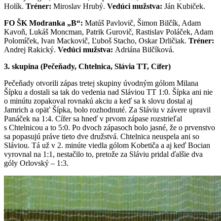
Holík.
Tréner:
Miroslav Hrubý.
Vedúci mužstva:
Ján Kubiček.
FO ŠK Modranka „B“:
Matúš Pavlovič, Šimon Bilčík, Adam
Kavoň, Lukáš Moncman, Patrik Gurovič, Rastislav Poláček, Adam
Polomíček, Ivan Mackovič, Ľuboš Stacho, Oskar Drličiak.
Tréner:
Andrej Rakický.
Vedúci mužstva:
Adriána Bilčíková.
3. skupina (Pečeňady, Chtelnica, Slávia TT, Cífer)
Pečeňady otvorili zápas tretej skupiny úvodným gólom Milana
Šípku a dostali sa tak do vedenia nad Sláviou TT 1:0. Šípka ani nie
o minútu zopakoval rovnakú akciu a keď sa k slovu dostal aj
Jamrich a opäť Šípka, bolo rozhodnuté. Za Sláviu v závere upravil
Panáček na 1:4. Cífer sa hneď v prvom zápase rozstrieľal
s Chtelnicou a to 5:0. Po dvoch zápasoch bolo jasné, že o prvenstvo
sa popasujú práve tieto dve družstvá. Chtelnica neuspela ani so
Sláviou. Tá už v 2. minúte viedla gólom Kobetiča a aj keď Bocian
vyrovnal na 1:1, nestačilo to, pretože za Sláviu pridal ďalšie dva
góly Orlovský – 1:3.