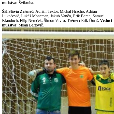
mužstva:
Švikruha.
ŠK Slávia Zeleneč:
Adrián Textor, Michal Hracho, Adrián
Lukačovič, Lukáš Moncman, Jakub Vančo, Erik Baran, Samuel
Klandúch, Filip Nemček, Šimon Vavro.
Tréner:
Erik Ďuriš.
Vedúci
mužstva:
Milan Bartovič.