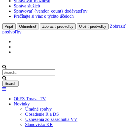
Spravovať možnosti
Správa služieb
Spravovať {vendor_count} dodávateľov
Prečítajte si viac o týchto účeloch
Zobraziť
Prijať
Odmietnuť
Zobraziť predvoľby
Uložiť predvoľby
predvoľby
ObFZ Trnava TV
Novinky
Úradné správy
Obsadenie R a DS
Uznesenia zo zasadnutia VV
Stanovisko KR