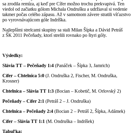
sa zrodila remíza, aj keď pre Cífer možno trochu prekvapivá. Ten
viedol od začiatku gólom Michala Ondrušku a udržiaval si vedenie
takmer počas celého zápasu. Až v samotnom závere stratili víťazstvo
po vyrovnávajúcom góle Indríška.
Najlepšími strelcami skupiny sa stali Milan Šípka a Dávid Petráš
z ŠK 2011 Pečeňady, ktorí strelili rovnako po štyri góly.
Výsledky:
Slávia TT – Pečeňady 1:4
(Panáček – Šípka 3, Jamrich)
Cífer – Chtelnica 5:0
(J. Ondruška 2, Fischer, M. Ondruška,
Krosner)
Chtelnica – Slávia TT 1:3
(Bocian – Kobetič, M. Orlovský 2)
Pečeňady – Cífer 2:1
(Petráš 2 – J. Ondruška)
Chtelnica – Pečeňady 2:4
(Bocian 2 – Petráš 2, Šípka, Adámek)
Cífer – Slávia TT 1:1
(M. Ondruška – Indríšek)
Tabuľka: