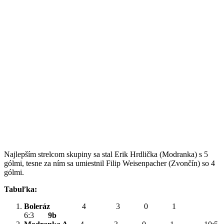
Najlepším strelcom skupiny sa stal Erik Hrdlička (Modranka) s 5
gólmi, tesne za ním sa umiestnil Filip Weisenpacher (Zvončín) so 4
gólmi.
Tabuľka:
Boleráz
4 3 0 1
6:3
9b