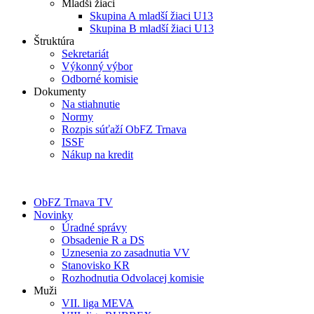
Mladší žiaci
Skupina A mladší žiaci U13
Skupina B mladší žiaci U13
Štruktúra
Sekretariát
Výkonný výbor
Odborné komisie
Dokumenty
Na stiahnutie
Normy
Rozpis súťaží ObFZ Trnava
ISSF
Nákup na kredit
ObFZ Trnava TV
Novinky
Úradné správy
Obsadenie R a DS
Uznesenia zo zasadnutia VV
Stanovisko KR
Rozhodnutia Odvolacej komisie
Muži
VII. liga MEVA