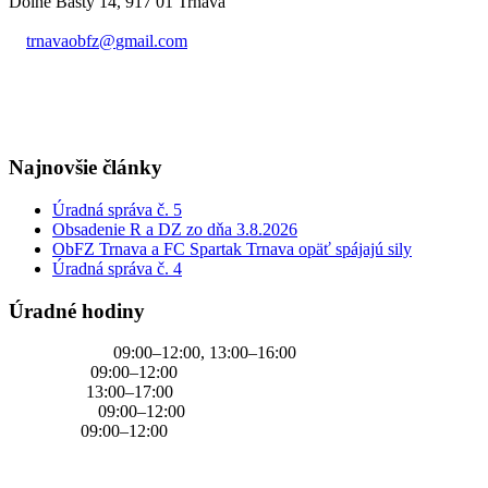
Dolné Bašty 14, 917 01 Trnava
trnavaobfz@
gmail.com
+421 905 637 649
Najnovšie články
Úradná správa č. 5
Obsadenie R a DZ zo dňa 3.8.2026
ObFZ Trnava a FC Spartak Trnava opäť spájajú sily
Úradná správa č. 4
Úradné hodiny
PONDELOK
09:00–12:00, 13:00–16:00
UTOROK
09:00–12:00
STREDA
13:00–17:00
ŠTVRTOK
09:00–12:00
PIATOK
09:00–12:00