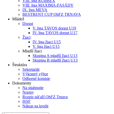
VIII. liga RUBBEX
VIII. liga MAXIMA-FASÁDY
IX. liga MEVA
BESTRENT CUP ObFZ TRNAVA
Mládež
Dorast
V. liga TAVOS dorast U19
IV. liga TAVOS dorast U17
Žiaci
IV. liga žiaci U15
V. liga žiaci U15
Mladší žiaci
Skupina A mladší žiaci U13
Skupina B mladší žiaci U13
Štruktúra
Sekretariát
Výkonný výbor
Odborné komisie
Dokumenty
Na stiahnutie
Normy
Rozpis súťaží ObFZ Trnava
ISSF
Nákup na kredit