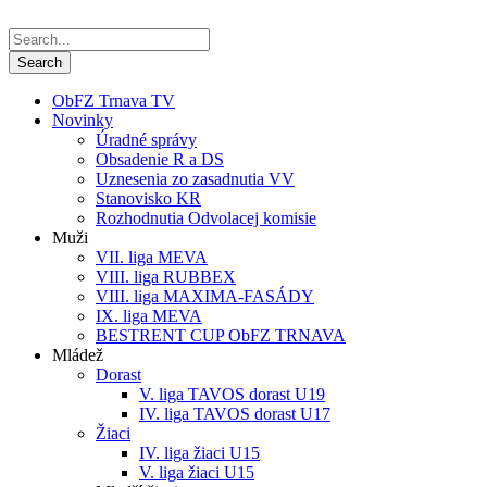
ObFZ Trnava TV
Novinky
Úradné správy
Obsadenie R a DS
Uznesenia zo zasadnutia VV
Stanovisko KR
Rozhodnutia Odvolacej komisie
Muži
VII. liga MEVA
VIII. liga RUBBEX
VIII. liga MAXIMA-FASÁDY
IX. liga MEVA
BESTRENT CUP ObFZ TRNAVA
Mládež
Dorast
V. liga TAVOS dorast U19
IV. liga TAVOS dorast U17
Žiaci
IV. liga žiaci U15
V. liga žiaci U15