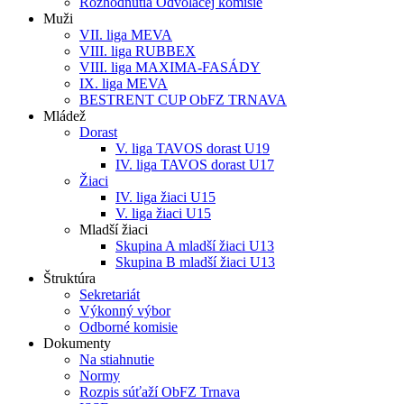
Rozhodnutia Odvolacej komisie
Muži
VII. liga MEVA
VIII. liga RUBBEX
VIII. liga MAXIMA-FASÁDY
IX. liga MEVA
BESTRENT CUP ObFZ TRNAVA
Mládež
Dorast
V. liga TAVOS dorast U19
IV. liga TAVOS dorast U17
Žiaci
IV. liga žiaci U15
V. liga žiaci U15
Mladší žiaci
Skupina A mladší žiaci U13
Skupina B mladší žiaci U13
Štruktúra
Sekretariát
Výkonný výbor
Odborné komisie
Dokumenty
Na stiahnutie
Normy
Rozpis súťaží ObFZ Trnava