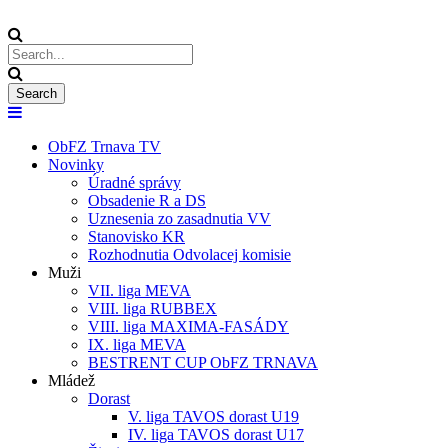
ObFZ Trnava TV
Novinky
Úradné správy
Obsadenie R a DS
Uznesenia zo zasadnutia VV
Stanovisko KR
Rozhodnutia Odvolacej komisie
Muži
VII. liga MEVA
VIII. liga RUBBEX
VIII. liga MAXIMA-FASÁDY
IX. liga MEVA
BESTRENT CUP ObFZ TRNAVA
Mládež
Dorast
V. liga TAVOS dorast U19
IV. liga TAVOS dorast U17