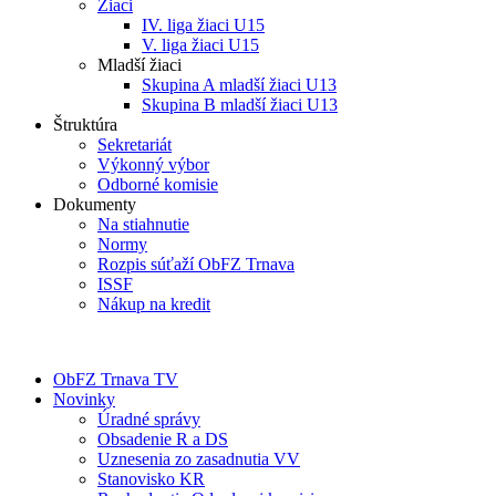
Žiaci
IV. liga žiaci U15
V. liga žiaci U15
Mladší žiaci
Skupina A mladší žiaci U13
Skupina B mladší žiaci U13
Štruktúra
Sekretariát
Výkonný výbor
Odborné komisie
Dokumenty
Na stiahnutie
Normy
Rozpis súťaží ObFZ Trnava
ISSF
Nákup na kredit
ObFZ Trnava TV
Novinky
Úradné správy
Obsadenie R a DS
Uznesenia zo zasadnutia VV
Stanovisko KR