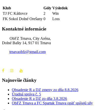
Klub
Góly
Výsledok
TJ FC Kátlovce
2
Win
FK Sokol Dolné Orešany
0
Loss
Kontaktné informácie
ObFZ Trnava, City Aréna,
Dolné Bašty 14, 917 01 Trnava
trnavaobfz@
gmail.com
+421 905 637 649
Najnovšie články
Obsadenie R a DZ zmeny zo dňa 8.8.2026
Úradná správa č. 5
Obsadenie R a DZ zo dňa 3.8.2026
ObFZ Trnava a FC Spartak Trnava opäť spájajú sily