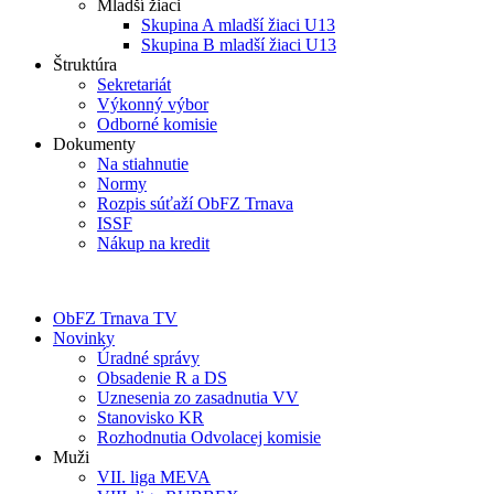
Mladší žiaci
Skupina A mladší žiaci U13
Skupina B mladší žiaci U13
Štruktúra
Sekretariát
Výkonný výbor
Odborné komisie
Dokumenty
Na stiahnutie
Normy
Rozpis súťaží ObFZ Trnava
ISSF
Nákup na kredit
ObFZ Trnava TV
Novinky
Úradné správy
Obsadenie R a DS
Uznesenia zo zasadnutia VV
Stanovisko KR
Rozhodnutia Odvolacej komisie
Muži
VII. liga MEVA