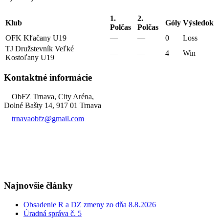
1.
2.
Klub
Góly
Výsledok
Polčas
Polčas
OFK Kľačany U19
—
—
0
Loss
TJ Družstevník Veľké
—
—
4
Win
Kostoľany U19
Kontaktné informácie
ObFZ Trnava, City Aréna,
Dolné Bašty 14, 917 01 Trnava
trnavaobfz@
gmail.com
+421 905 637 649
Najnovšie články
Obsadenie R a DZ zmeny zo dňa 8.8.2026
Úradná správa č. 5