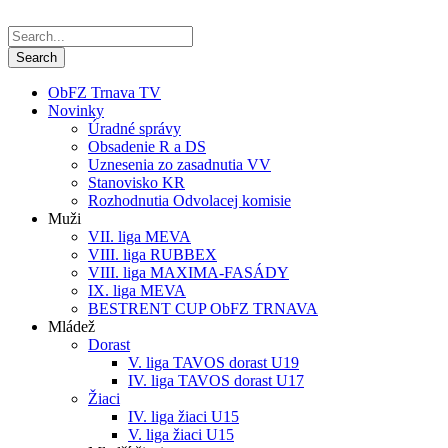
ObFZ Trnava TV
Novinky
Úradné správy
Obsadenie R a DS
Uznesenia zo zasadnutia VV
Stanovisko KR
Rozhodnutia Odvolacej komisie
Muži
VII. liga MEVA
VIII. liga RUBBEX
VIII. liga MAXIMA-FASÁDY
IX. liga MEVA
BESTRENT CUP ObFZ TRNAVA
Mládež
Dorast
V. liga TAVOS dorast U19
IV. liga TAVOS dorast U17
Žiaci
IV. liga žiaci U15
V. liga žiaci U15