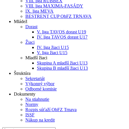
VIII. liga RUBBEX
VIII. liga MAXIMA-FASÁDY
IX. liga MEVA
BESTRENT CUP ObFZ TRNAVA
Mládež
Dorast
V. liga TAVOS dorast U19
IV. liga TAVOS dorast U17
Žiaci
IV. liga žiaci U15
V. liga žiaci U15
Mladší žiaci
Skupina A mladší žiaci U13
Skupina B mladší žiaci U13
Štruktúra
Sekretariát
Výkonný výbor
Odborné komisie
Dokumenty
Na stiahnutie
Normy
Rozpis súťaží ObFZ Trnava
ISSF
Nákup na kredit