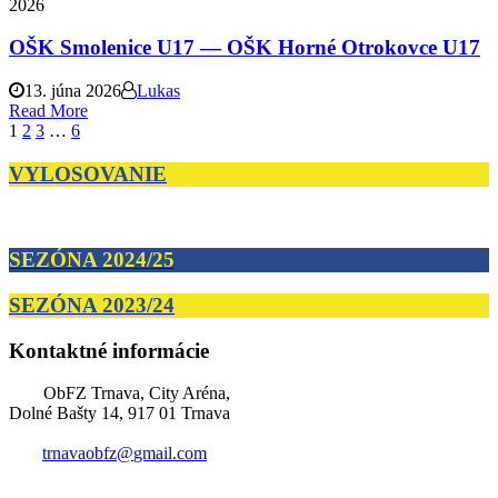
2026
OŠK Smolenice U17 — OŠK Horné Otrokovce U17
13. júna 2026
Lukas
Read More
1
2
3
…
6
VYLOSOVANIE
SEZÓNA 2024/25
SEZÓNA 2023/24
Kontaktné informácie
ObFZ Trnava, City Aréna,
Dolné Bašty 14, 917 01 Trnava
trnavaobfz@
gmail.com
+421 905 637 649