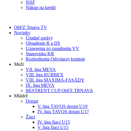
ISSF
Nákup na kredit
ObFZ Trnava TV
Novinky
Úradné správy
Obsadenie R a DS
Uznesenia zo zasadnutia VV
Stanovisko KR
Rozhodnutia Odvolacej komisie
Muži
VII. liga MEVA
VIII. liga RUBBEX
VIII. liga MAXIMA-FASÁDY
IX. liga MEVA
BESTRENT CUP ObFZ TRNAVA
Mládež
Dorast
V. liga TAVOS dorast U19
IV. liga TAVOS dorast U17
Žiaci
IV. liga žiaci U15
V. liga žiaci U15