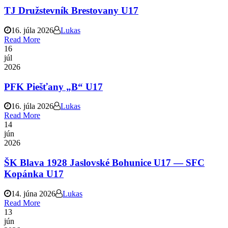
TJ Družstevník Brestovany U17
16. júla 2026
Lukas
Read More
16
júl
2026
PFK Piešťany „B“ U17
16. júla 2026
Lukas
Read More
14
jún
2026
ŠK Blava 1928 Jaslovské Bohunice U17 — SFC
Kopánka U17
14. júna 2026
Lukas
Read More
13
jún