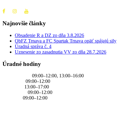
Najnovšie články
Obsadenie R a DZ zo dňa 3.8.2026
ObFZ Trnava a FC Spartak Trnava opäť spájajú sily
Úradná správa č. 4
Uznesenie zo zasadnutia VV zo dňa 28.7.2026
Úradné hodiny
PONDELOK
09:00–12:00, 13:00–16:00
UTOROK
09:00–12:00
STREDA
13:00–17:00
ŠTVRTOK
09:00–12:00
PIATOK
09:00–12:00