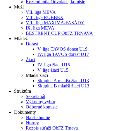
Rozhodnutia Odvolacej komisie
Muži
VII. liga MEVA
VIII. liga RUBBEX
VIII. liga MAXIMA-FASÁDY
IX. liga MEVA
BESTRENT CUP ObFZ TRNAVA
Mládež
Dorast
V. liga TAVOS dorast U19
IV. liga TAVOS dorast U17
Žiaci
IV. liga žiaci U15
V. liga žiaci U15
Mladší žiaci
Skupina A mladší žiaci U13
Skupina B mladší žiaci U13
Štruktúra
Sekretariát
Výkonný výbor
Odborné komisie
Dokumenty
Na stiahnutie
Normy
Rozpis súťaží ObFZ Trnava