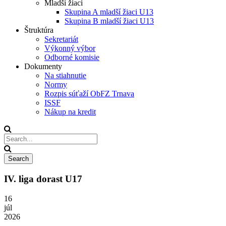
Mladší žiaci
Skupina A mladší žiaci U13
Skupina B mladší žiaci U13
Štruktúra
Sekretariát
Výkonný výbor
Odborné komisie
Dokumenty
Na stiahnutie
Normy
Rozpis súťaží ObFZ Trnava
ISSF
Nákup na kredit
IV. liga dorast U17
16
júl
2026