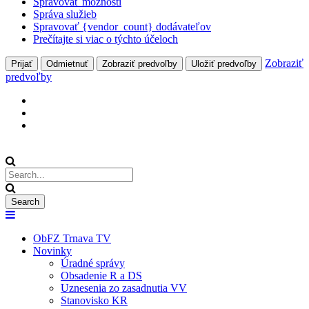
Spravovať možnosti
Správa služieb
Spravovať {vendor_count} dodávateľov
Prečítajte si viac o týchto účeloch
Zobraziť
Prijať
Odmietnuť
Zobraziť predvoľby
Uložiť predvoľby
predvoľby
ObFZ Trnava TV
Novinky
Úradné správy
Obsadenie R a DS
Uznesenia zo zasadnutia VV
Stanovisko KR