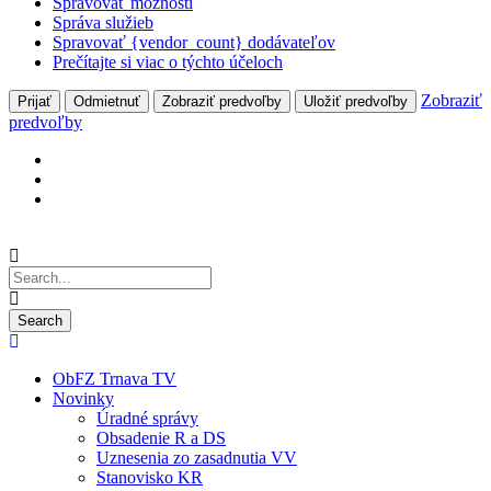
Spravovať možnosti
Správa služieb
Spravovať {vendor_count} dodávateľov
Prečítajte si viac o týchto účeloch
Zobraziť
Prijať
Odmietnuť
Zobraziť predvoľby
Uložiť predvoľby
predvoľby
ObFZ Trnava TV
Novinky
Úradné správy
Obsadenie R a DS
Uznesenia zo zasadnutia VV
Stanovisko KR