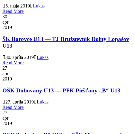
5. mája 2019
Lukas
Read More
30
apr
2019
ŠK Borovce U13 — TJ Družstevník Dolný Lopašov
U13
30. apríla 2019
Lukas
Read More
27
apr
2019
OŠK Dubovany U13 — PFK Piešťany „B“ U13
27. apríla 2019
Lukas
Read More
27
apr
2019