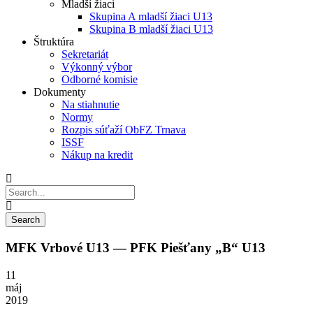
Mladší žiaci
Skupina A mladší žiaci U13
Skupina B mladší žiaci U13
Štruktúra
Sekretariát
Výkonný výbor
Odborné komisie
Dokumenty
Na stiahnutie
Normy
Rozpis súťaží ObFZ Trnava
ISSF
Nákup na kredit
MFK Vrbové U13 — PFK Piešťany „B“ U13
11
máj
2019