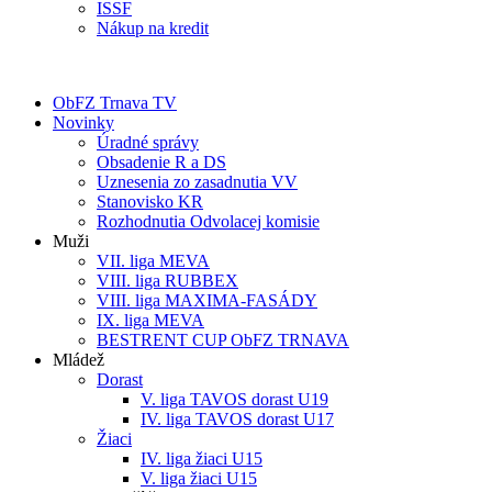
ISSF
Nákup na kredit
ObFZ Trnava TV
Novinky
Úradné správy
Obsadenie R a DS
Uznesenia zo zasadnutia VV
Stanovisko KR
Rozhodnutia Odvolacej komisie
Muži
VII. liga MEVA
VIII. liga RUBBEX
VIII. liga MAXIMA-FASÁDY
IX. liga MEVA
BESTRENT CUP ObFZ TRNAVA
Mládež
Dorast
V. liga TAVOS dorast U19
IV. liga TAVOS dorast U17
Žiaci
IV. liga žiaci U15
V. liga žiaci U15