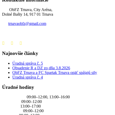
ObFZ Trnava, City Aréna,
Dolné Bašty 14, 917 01 Trnava
trnavaobfz@
gmail.com
+421 905 637 649
Najnovšie články
Úradná správa č. 5
Obsadenie R a DZ zo dňa 3.8.2026
ObFZ Trnava a FC Spartak Trnava opäť spájajú sily
Úradná správa č. 4
Úradné hodiny
PONDELOK
09:00–12:00, 13:00–16:00
UTOROK
09:00–12:00
STREDA
13:00–17:00
ŠTVRTOK
09:00–12:00