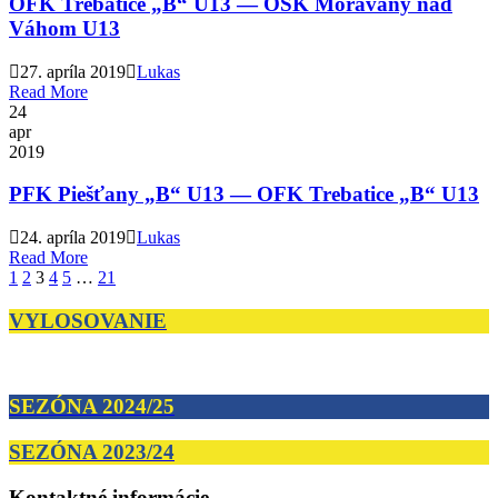
OFK Trebatice „B“ U13 — OŠK Moravany nad
Váhom U13
27. apríla 2019
Lukas
Read More
24
apr
2019
PFK Piešťany „B“ U13 — OFK Trebatice „B“ U13
24. apríla 2019
Lukas
Read More
1
2
3
4
5
…
21
VYLOSOVANIE
SEZÓNA 2024/25
SEZÓNA 2023/24
Kontaktné informácie