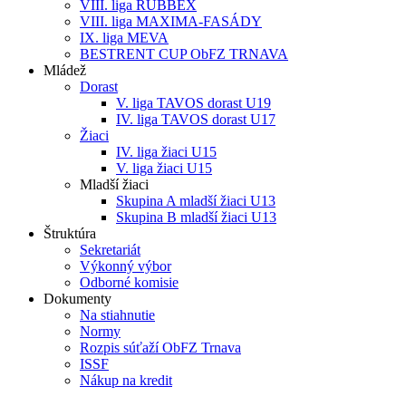
VIII. liga RUBBEX
VIII. liga MAXIMA-FASÁDY
IX. liga MEVA
BESTRENT CUP ObFZ TRNAVA
Mládež
Dorast
V. liga TAVOS dorast U19
IV. liga TAVOS dorast U17
Žiaci
IV. liga žiaci U15
V. liga žiaci U15
Mladší žiaci
Skupina A mladší žiaci U13
Skupina B mladší žiaci U13
Štruktúra
Sekretariát
Výkonný výbor
Odborné komisie
Dokumenty
Na stiahnutie
Normy
Rozpis súťaží ObFZ Trnava
ISSF
Nákup na kredit