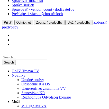
Spravovať možnosti
Správa služieb
Spravovať {vendor_count} dodávateľov
Prečítajte si viac o týchto účeloch
Zobraziť
Prijať
Odmietnuť
Zobraziť predvoľby
Uložiť predvoľby
predvoľby
ObFZ Trnava TV
Novinky
Úradné správy
Obsadenie R a DS
Uznesenia zo zasadnutia VV
Stanovisko KR
Rozhodnutia Odvolacej komisie
Muži
VII. liga MEVA