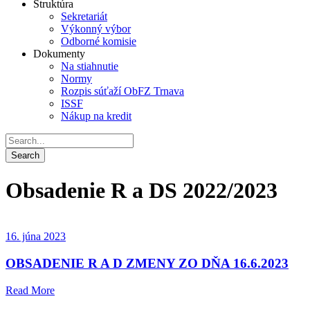
Štruktúra
Sekretariát
Výkonný výbor
Odborné komisie
Dokumenty
Na stiahnutie
Normy
Rozpis súťaží ObFZ Trnava
ISSF
Nákup na kredit
Obsadenie R a DS 2022/2023
16. júna 2023
OBSADENIE R A D ZMENY ZO DŇA 16.6.2023
Read More