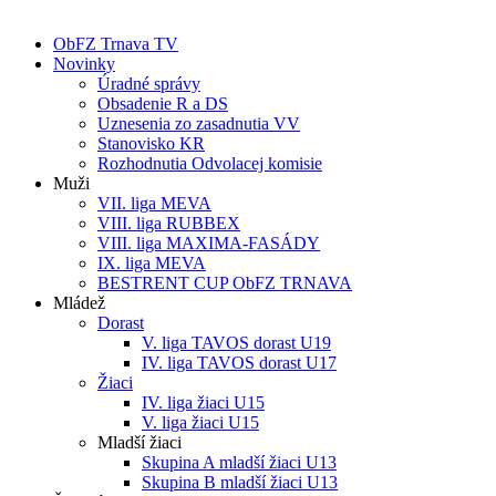
ObFZ Trnava TV
Novinky
Úradné správy
Obsadenie R a DS
Uznesenia zo zasadnutia VV
Stanovisko KR
Rozhodnutia Odvolacej komisie
Muži
VII. liga MEVA
VIII. liga RUBBEX
VIII. liga MAXIMA-FASÁDY
IX. liga MEVA
BESTRENT CUP ObFZ TRNAVA
Mládež
Dorast
V. liga TAVOS dorast U19
IV. liga TAVOS dorast U17
Žiaci
IV. liga žiaci U15
V. liga žiaci U15
Mladší žiaci
Skupina A mladší žiaci U13
Skupina B mladší žiaci U13