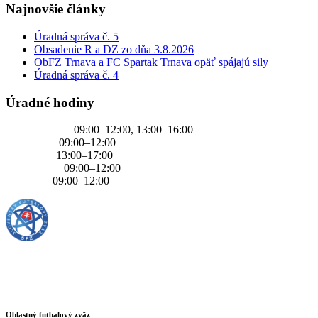
Najnovšie články
Úradná správa č. 5
Obsadenie R a DZ zo dňa 3.8.2026
ObFZ Trnava a FC Spartak Trnava opäť spájajú sily
Úradná správa č. 4
Úradné hodiny
PONDELOK
09:00–12:00, 13:00–16:00
UTOROK
09:00–12:00
STREDA
13:00–17:00
ŠTVRTOK
09:00–12:00
PIATOK
09:00–12:00
Oblastný futbalový zväz