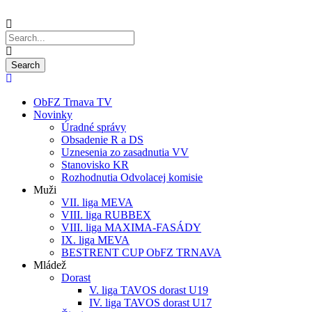
ObFZ Trnava TV
Novinky
Úradné správy
Obsadenie R a DS
Uznesenia zo zasadnutia VV
Stanovisko KR
Rozhodnutia Odvolacej komisie
Muži
VII. liga MEVA
VIII. liga RUBBEX
VIII. liga MAXIMA-FASÁDY
IX. liga MEVA
BESTRENT CUP ObFZ TRNAVA
Mládež
Dorast
V. liga TAVOS dorast U19
IV. liga TAVOS dorast U17