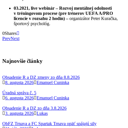
03.2021, live webinár – Rozvoj mentálnej odolnosti
v tréningovom procese (pre trénerov UEFA A/PRO
licencie v rozsahu 2 hodín) –
organizátor Peter Kuračka,
športový psychológ.
0
Shares
Prev
Next
Najnovšie články
Obsadenie R a DZ zmeny zo dňa 8.8.2026
8. augusta 2026
Emanuel Cuninka
Úradná správa č. 5
6. augusta 2026
Emanuel Cuninka
Obsadenie R a DZ zo dňa 3.8.2026
3. augusta 2026
Lukas
ObFZ Trnava a FC Spartak Trnava opäť spájajú sily