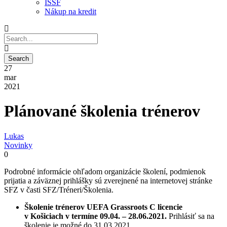
ISSF
Nákup na kredit
27
mar
2021
Plánované školenia trénerov
Lukas
Novinky
0
Podrobné informácie ohľadom organizácie školení, podmienok
prijatia a záväznej prihlášky sú zverejnené na internetovej stránke
SFZ v časti SFZ/Tréneri/Školenia.
Školenie trénerov UEFA Grassroots C licencie
v Košiciach
v termíne 09.04. – 28.06.2021.
Prihlásiť sa na
školenie je možné do 31.03.2021.