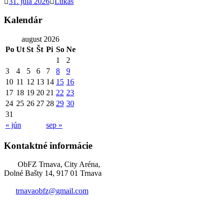
31. júla 2026
Lukas
Kalendár
august 2026
Po
Ut
St
Št
Pi
So
Ne
1
2
3
4
5
6
7
8
9
10
11
12
13
14
15
16
17
18
19
20
21
22
23
24
25
26
27
28
29
30
31
« jún
sep »
Kontaktné informácie
ObFZ Trnava, City Aréna,
Dolné Bašty 14, 917 01 Trnava
trnavaobfz@
gmail.com
+421 905 637 649