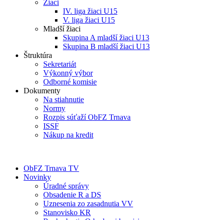
Žiaci
IV. liga žiaci U15
V. liga žiaci U15
Mladší žiaci
Skupina A mladší žiaci U13
Skupina B mladší žiaci U13
Štruktúra
Sekretariát
Výkonný výbor
Odborné komisie
Dokumenty
Na stiahnutie
Normy
Rozpis súťaží ObFZ Trnava
ISSF
Nákup na kredit
ObFZ Trnava TV
Novinky
Úradné správy
Obsadenie R a DS
Uznesenia zo zasadnutia VV
Stanovisko KR