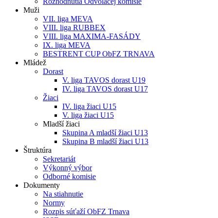
Rozhodnutia Odvolacej komisie
Muži
VII. liga MEVA
VIII. liga RUBBEX
VIII. liga MAXIMA-FASÁDY
IX. liga MEVA
BESTRENT CUP ObFZ TRNAVA
Mládež
Dorast
V. liga TAVOS dorast U19
IV. liga TAVOS dorast U17
Žiaci
IV. liga žiaci U15
V. liga žiaci U15
Mladší žiaci
Skupina A mladší žiaci U13
Skupina B mladší žiaci U13
Štruktúra
Sekretariát
Výkonný výbor
Odborné komisie
Dokumenty
Na stiahnutie
Normy
Rozpis súťaží ObFZ Trnava