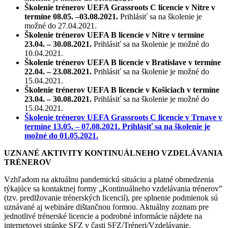
Školenie trénerov UEFA Grassroots C licencie v Nitre
v
termíne 08.05. –03.08.2021.
Prihlásiť sa na školenie je
možné do 27.04.2021.
Školenie trénerov UEFA B licencie v Nitre
v termíne
23.04. – 30.08.2021.
Prihlásiť sa na školenie je možné do
10.04.2021.
Školenie trénerov UEFA B licencie v Bratislave
v termíne
22.04. – 23.08.2021.
Prihlásiť sa na školenie je možné do
15.04.2021.
Školenie trénerov UEFA B licencie v Košiciach
v termíne
23.04. – 30.08.2021.
Prihlásiť sa na školenie je možné do
15.04.2021.
Školenie trénerov UEFA Grassroots C licencie v Trnave v
termíne 13.05. – 07.08.2021. Prihlásiť sa na školenie je
možné do 01.05.2021.
UZNANÉ AKTIVITY KONTINUÁLNEHO VZDELÁVANIA
TRÉNEROV
Vzhľadom na aktuálnu pandemickú situáciu a platné obmedzenia
týkajúce sa kontaktnej formy „Kontinuálneho vzdelávania trénerov”
(tzv. predlžovanie trénerských licencií), pre splnenie podmienok sú
uznávané aj webináre dištančnou formou. Aktuálny zoznam pre
jednotlivé trénerské licencie a podrobné informácie nájdete na
internetovej stránke SFZ v časti SFZ/Tréneri/Vzdelávanie.