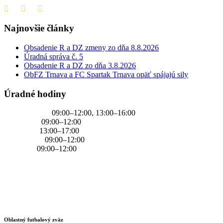
Najnovšie články
Obsadenie R a DZ zmeny zo dňa 8.8.2026
Úradná správa č. 5
Obsadenie R a DZ zo dňa 3.8.2026
ObFZ Trnava a FC Spartak Trnava opäť spájajú sily
Úradné hodiny
PONDELOK
09:00–12:00, 13:00–16:00
UTOROK
09:00–12:00
STREDA
13:00–17:00
ŠTVRTOK
09:00–12:00
PIATOK
09:00–12:00
Oblastný futbalový zväz