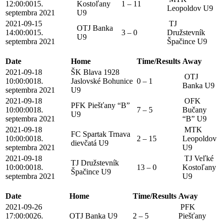
12:00:00
15.
Kostoľany
1 – 11
Leopoldov U9
septembra 2021
U9
2021-09-15
TJ
OTJ Banka
14:00:00
15.
3 – 0
Družstevník
U9
septembra 2021
Špačince U9
Date
Home
Time/Results
Away
2021-09-18
ŠK Blava 1928
OTJ
10:00:00
18.
Jaslovské Bohunice
0 – 1
Banka U9
septembra 2021
U9
2021-09-18
OFK
PFK Piešťany “B”
10:00:00
18.
7 – 5
Bučany
U9
septembra 2021
“B” U9
2021-09-18
MTK
FC Spartak Trnava
10:00:00
18.
2 – 15
Leopoldov
dievčatá U9
septembra 2021
U9
2021-09-18
TJ Veľké
TJ Družstevník
10:00:00
18.
13 – 0
Kostoľany
Špačince U9
septembra 2021
U9
Date
Home
Time/Results
Away
2021-09-26
PFK
17:00:00
26.
OTJ Banka U9
2 – 5
Piešťany