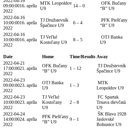
2022-04-16
MTK Leopoldov
OFK Bučany
09:00:00
16. apríla
14 – 0
U9
“B” U9
2022
2022-04-16
TJ Družstevník
PFK Piešťany
10:00:00
16. apríla
6 – 4
Špačince U9
“B” U9
2022
2022-04-16
TJ Veľké
OTJ Banka
10:00:00
16. apríla
8 – 5
Kostoľany U9
U9
2022
Date
Home
Time/Results
Away
2022-04-21
OFK Bučany
TJ Družstevník
17:00:00
21. apríla
1 – 12
“B” U9
Špačince U9
2022
2022-04-23
OTJ Banka
MTK
09:00:00
23. apríla
1 – 3
U9
Leopoldov U9
2022
2022-04-23
TJ Veľké
FC Spartak
10:00:00
23. apríla
Kostoľany
2 – 8
Trnava dievčatá
2022
U9
U9
2022-04-24
ŠK Blava 1928
PFK Piešťany
14:00:00
24. apríla
9 – 1
Jaslovské
“B” U9
2022
Bohunice U9