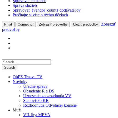
Spravovať možnosti
Správa služieb
Spravovať {vendor_count} dodávateľov
Prečítajte si viac o týchto účeloch
Zobraziť
Prijať
Odmietnuť
Zobraziť predvoľby
Uložiť predvoľby
predvoľby
ObFZ Trnava TV
Novinky
Úradné správy
Obsadenie R a DS
Uznesenia zo zasadnutia VV
Stanovisko KR
Rozhodnutia Odvolacej komisie
Muži
VII. liga MEVA