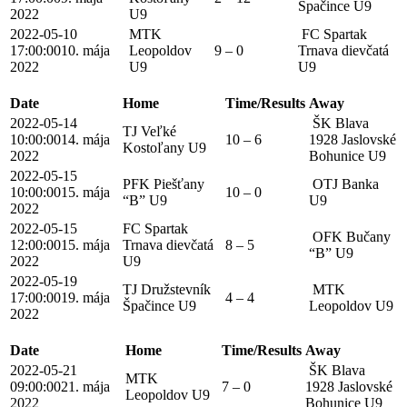
Špačince U9
2022
U9
2022-05-10
MTK
FC Spartak
17:00:00
10. mája
Leopoldov
9 – 0
Trnava dievčatá
2022
U9
U9
Date
Home
Time/Results
Away
2022-05-14
ŠK Blava
TJ Veľké
10:00:00
14. mája
10 – 6
1928 Jaslovské
Kostoľany U9
2022
Bohunice U9
2022-05-15
PFK Piešťany
OTJ Banka
10:00:00
15. mája
10 – 0
“B” U9
U9
2022
2022-05-15
FC Spartak
OFK Bučany
12:00:00
15. mája
Trnava dievčatá
8 – 5
“B” U9
2022
U9
2022-05-19
TJ Družstevník
MTK
17:00:00
19. mája
4 – 4
Špačince U9
Leopoldov U9
2022
Date
Home
Time/Results
Away
2022-05-21
ŠK Blava
MTK
09:00:00
21. mája
7 – 0
1928 Jaslovské
Leopoldov U9
2022
Bohunice U9