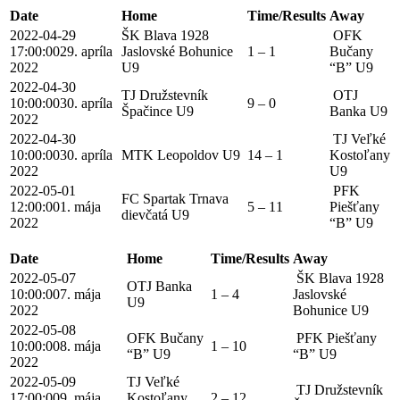
Date
Home
Time/Results
Away
2022-04-29
ŠK Blava 1928
OFK
17:00:00
29. apríla
Jaslovské Bohunice
1 – 1
Bučany
2022
U9
“B” U9
2022-04-30
TJ Družstevník
OTJ
10:00:00
30. apríla
9 – 0
Špačince U9
Banka U9
2022
2022-04-30
TJ Veľké
10:00:00
30. apríla
MTK Leopoldov U9
14 – 1
Kostoľany
2022
U9
2022-05-01
PFK
FC Spartak Trnava
12:00:00
1. mája
5 – 11
Piešťany
dievčatá U9
2022
“B” U9
Date
Home
Time/Results
Away
2022-05-07
ŠK Blava 1928
OTJ Banka
10:00:00
7. mája
1 – 4
Jaslovské
U9
2022
Bohunice U9
2022-05-08
OFK Bučany
PFK Piešťany
10:00:00
8. mája
1 – 10
“B” U9
“B” U9
2022
2022-05-09
TJ Veľké
TJ Družstevník
17:00:00
9. mája
Kostoľany
2 – 12