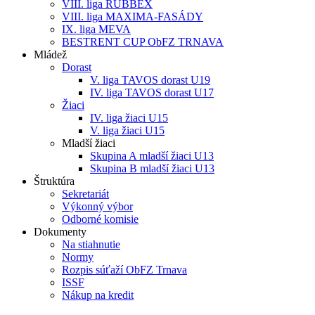
VIII. liga RUBBEX
VIII. liga MAXIMA-FASÁDY
IX. liga MEVA
BESTRENT CUP ObFZ TRNAVA
Mládež
Dorast
V. liga TAVOS dorast U19
IV. liga TAVOS dorast U17
Žiaci
IV. liga žiaci U15
V. liga žiaci U15
Mladší žiaci
Skupina A mladší žiaci U13
Skupina B mladší žiaci U13
Štruktúra
Sekretariát
Výkonný výbor
Odborné komisie
Dokumenty
Na stiahnutie
Normy
Rozpis súťaží ObFZ Trnava
ISSF
Nákup na kredit