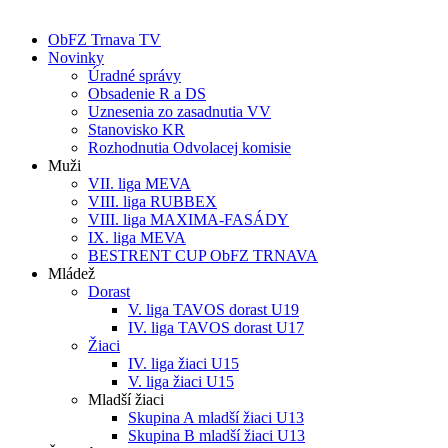
ObFZ Trnava TV
Novinky
Úradné správy
Obsadenie R a DS
Uznesenia zo zasadnutia VV
Stanovisko KR
Rozhodnutia Odvolacej komisie
Muži
VII. liga MEVA
VIII. liga RUBBEX
VIII. liga MAXIMA-FASÁDY
IX. liga MEVA
BESTRENT CUP ObFZ TRNAVA
Mládež
Dorast
V. liga TAVOS dorast U19
IV. liga TAVOS dorast U17
Žiaci
IV. liga žiaci U15
V. liga žiaci U15
Mladší žiaci
Skupina A mladší žiaci U13
Skupina B mladší žiaci U13