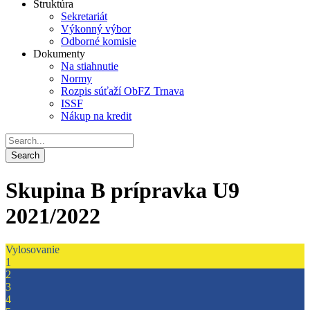
Štruktúra
Sekretariát
Výkonný výbor
Odborné komisie
Dokumenty
Na stiahnutie
Normy
Rozpis súťaží ObFZ Trnava
ISSF
Nákup na kredit
Skupina B prípravka U9
2021/2022
Vylosovanie
1
2
3
4