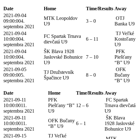
Date
Home
Time/Results
Away
2021-09-04
MTK Leopoldov
OTJ
09:00:00
4.
3 – 0
U9
Banka U9
septembra 2021
2021-09-04
TJ Veľké
FC Spartak Trnava
10:00:00
4.
6 – 11
Kostoľany
dievčatá U9
septembra 2021
U9
2021-09-04
ŠK Blava 1928
PFK
10:00:00
4.
Jaslovské Bohunice
7 – 10
Piešťany
septembra 2021
U9
“B” U9
2021-09-05
OFK
TJ Družstevník
09:00:00
5.
8 – 0
Bučany
Špačince U9
septembra 2021
“B” U9
Date
Home
Time/Results
Away
2021-09-11
PFK
FC Spartak
10:00:00
11.
Piešťany “B”
12 – 6
Trnava dievčatá
septembra 2021
U9
U9
2021-09-11
ŠK Blava
OFK Bučany
10:00:00
11.
6 – 1
1928 Jaslovské
“B” U9
septembra 2021
Bohunice U9
2021-09-15
TJ Veľké
MTK