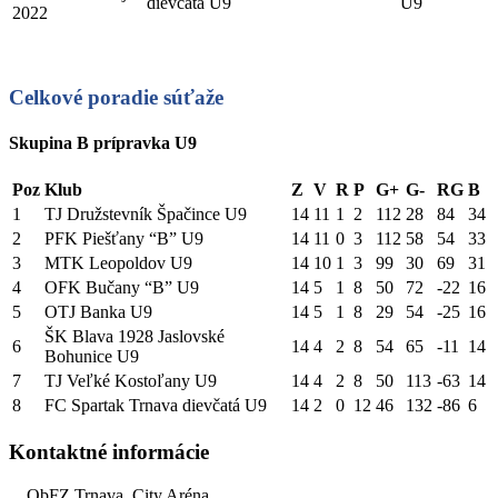
dievčatá U9
U9
2022
Celkové poradie súťaže
Skupina B prípravka U9
Poz
Klub
Z
V
R
P
G+
G-
RG
B
1
TJ Družstevník Špačince U9
14
11
1
2
112
28
84
34
2
PFK Piešťany “B” U9
14
11
0
3
112
58
54
33
3
MTK Leopoldov U9
14
10
1
3
99
30
69
31
4
OFK Bučany “B” U9
14
5
1
8
50
72
-22
16
5
OTJ Banka U9
14
5
1
8
29
54
-25
16
ŠK Blava 1928 Jaslovské
6
14
4
2
8
54
65
-11
14
Bohunice U9
7
TJ Veľké Kostoľany U9
14
4
2
8
50
113
-63
14
8
FC Spartak Trnava dievčatá U9
14
2
0
12
46
132
-86
6
Kontaktné informácie
ObFZ Trnava, City Aréna,