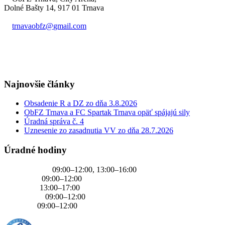
Dolné Bašty 14, 917 01 Trnava
trnavaobfz@
gmail.com
+421 905 637 649
Najnovšie články
Obsadenie R a DZ zo dňa 3.8.2026
ObFZ Trnava a FC Spartak Trnava opäť spájajú sily
Úradná správa č. 4
Uznesenie zo zasadnutia VV zo dňa 28.7.2026
Úradné hodiny
PONDELOK
09:00–12:00, 13:00–16:00
UTOROK
09:00–12:00
STREDA
13:00–17:00
ŠTVRTOK
09:00–12:00
PIATOK
09:00–12:00