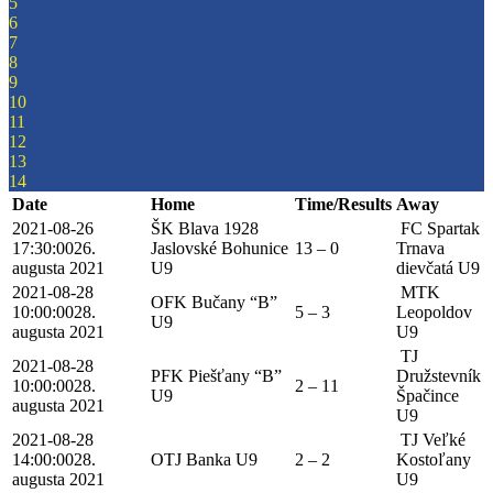
5
6
7
8
9
10
11
12
13
14
Date
Home
Time/Results
Away
2021-08-26
ŠK Blava 1928
FC Spartak
17:30:00
26.
Jaslovské Bohunice
13 – 0
Trnava
augusta 2021
U9
dievčatá U9
2021-08-28
MTK
OFK Bučany “B”
10:00:00
28.
5 – 3
Leopoldov
U9
augusta 2021
U9
TJ
2021-08-28
PFK Piešťany “B”
Družstevník
10:00:00
28.
2 – 11
U9
Špačince
augusta 2021
U9
2021-08-28
TJ Veľké
14:00:00
28.
OTJ Banka U9
2 – 2
Kostoľany
augusta 2021
U9