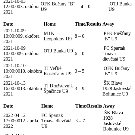
2021-10-03
OFK Bučany “B”
OTJ Banka
12:00:00
3. októbra
4 – 0
U9
U9
2021
Date
Home
Time/Results
Away
2021-10-09
MTK
PFK Piešťany
10:00:00
9. októbra
8 – 0
Leopoldov U9
“B” U9
2021
2021-10-09
FC Spartak
OTJ Banka U9
10:00:00
9. októbra
6 – 0
Trnava
2021
dievčatá U9
2021-10-10
TJ Veľké
OFK Bučany
10:00:00
10. októbra
3 – 5
Kostoľany U9
“B” U9
2021
2021-10-13
ŠK Blava
TJ Družstevník
16:00:00
13. októbra
3 – 9
1928 Jaslovské
Špačince U9
2021
Bohunice U9
Date
Home
Time/Results
Away
ŠK Blava
2022-04-12
FC Spartak
1928
17:00:00
12. apríla
Trnava dievčatá
3 – 7
Jaslovské
2022
U9
Bohunice U9