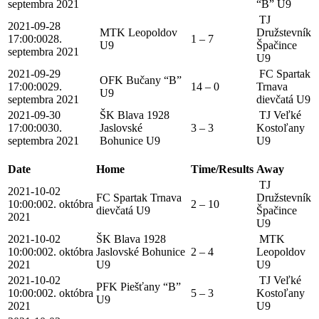
septembra 2021
“B” U9
TJ
2021-09-28
MTK Leopoldov
Družstevník
17:00:00
28.
1 – 7
U9
Špačince
septembra 2021
U9
2021-09-29
FC Spartak
OFK Bučany “B”
17:00:00
29.
14 – 0
Trnava
U9
septembra 2021
dievčatá U9
2021-09-30
ŠK Blava 1928
TJ Veľké
17:00:00
30.
Jaslovské
3 – 3
Kostoľany
septembra 2021
Bohunice U9
U9
Date
Home
Time/Results
Away
TJ
2021-10-02
FC Spartak Trnava
Družstevník
10:00:00
2. októbra
2 – 10
dievčatá U9
Špačince
2021
U9
2021-10-02
ŠK Blava 1928
MTK
10:00:00
2. októbra
Jaslovské Bohunice
2 – 4
Leopoldov
2021
U9
U9
2021-10-02
TJ Veľké
PFK Piešťany “B”
10:00:00
2. októbra
5 – 3
Kostoľany
U9
2021
U9