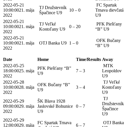
2022-05-21
FC Spartak
TJ Družstevník
10:00:00
21. mája
10 – 0
Trnava dievčatá
Špačince U9
2022
U9
2022-05-21
TJ Veľké
PFK Piešťany
10:00:00
21. mája
0 – 20
Kostoľany U9
“B” U9
2022
2022-05-21
OFK Bučany
10:00:00
21. mája
OTJ Banka U9
1 – 0
“B” U9
2022
Date
Home
Time/Results
Away
2022-05-25
MTK
PFK Piešťany “B”
18:00:00
25. mája
7 – 3
Leopoldov
U9
2022
U9
2022-05-28
TJ Veľké
OFK Bučany “B”
10:00:00
28. mája
3 – 4
Kostoľany
U9
2022
U9
TJ
2022-05-29
ŠK Blava 1928
Družstevník
09:00:00
29. mája
Jaslovské Bohunice
0 – 7
Špačince
2022
U9
U9
2022-05-29
FC Spartak Trnava
OTJ Banka
12:00:00
29. mája
6 – 7