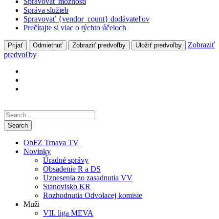
Spravovať možnosti
Správa služieb
Spravovať {vendor_count} dodávateľov
Prečítajte si viac o týchto účeloch
Zobraziť
Prijať
Odmietnuť
Zobraziť predvoľby
Uložiť predvoľby
predvoľby
ObFZ Trnava TV
Novinky
Úradné správy
Obsadenie R a DS
Uznesenia zo zasadnutia VV
Stanovisko KR
Rozhodnutia Odvolacej komisie
Muži
VII. liga MEVA