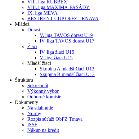
VIII. liga RUBBEX
VIII. liga MAXIMA-FASÁDY
IX. liga MEVA
BESTRENT CUP ObFZ TRNAVA
Mládež
Dorast
V. liga TAVOS dorast U19
IV. liga TAVOS dorast U17
Žiaci
IV. liga žiaci U15
V. liga žiaci U15
Mladší žiaci
Skupina A mladší žiaci U13
Skupina B mladší žiaci U13
Štruktúra
Sekretariát
Výkonný výbor
Odborné komisie
Dokumenty
Na stiahnutie
Normy
Rozpis súťaží ObFZ Trnava
ISSF
Nákup na kredit