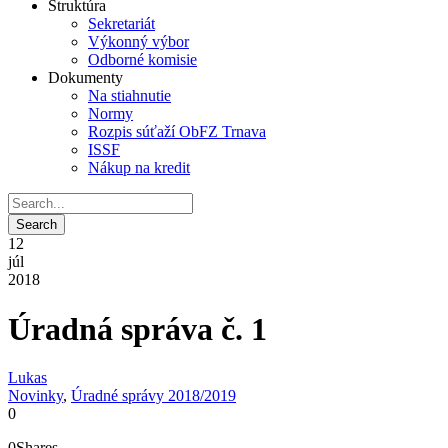
Štruktúra
Sekretariát
Výkonný výbor
Odborné komisie
Dokumenty
Na stiahnutie
Normy
Rozpis súťaží ObFZ Trnava
ISSF
Nákup na kredit
12
júl
2018
Úradná správa č. 1
Lukas
Novinky
,
Úradné správy 2018/2019
0
0
Shares