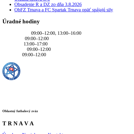
Obsadenie R a DZ zo dňa 3.8.2026
ObFZ Trnava a FC Spartak Trnava opäť spájajú sily
Úradné hodiny
PONDELOK
09:00–12:00, 13:00–16:00
UTOROK
09:00–12:00
STREDA
13:00–17:00
ŠTVRTOK
09:00–12:00
PIATOK
09:00–12:00
Oblastný futbalový zväz
T R N A V A