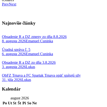
Prev
Next
Najnovšie články
Obsadenie R a DZ zmeny zo dňa 8.8.2026
8. augusta 2026
Emanuel Cuninka
Úradná správa č. 5
6. augusta 2026
Emanuel Cuninka
Obsadenie R a DZ zo dňa 3.8.2026
3. augusta 2026
Lukas
ObFZ Trnava a FC Spartak Trnava opäť spájajú sily
31. júla 2026
Lukas
Kalendár
august 2026
Po
Ut
St
Št
Pi
So
Ne