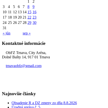
1
2
3
4
5
6
7
8
9
10
11
12
13
14
15
16
17
18
19
20
21
22
23
24
25
26
27
28
29
30
31
« jún
sep »
Kontaktné informácie
ObFZ Trnava, City Aréna,
Dolné Bašty 14, 917 01 Trnava
trnavaobfz@
gmail.com
+421 905 637 649
Najnovšie články
Obsadenie R a DZ zmeny zo dňa 8.8.2026
Úradná správa č. 5