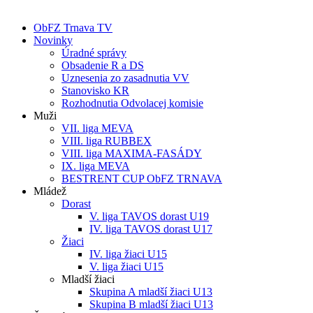
ObFZ Trnava TV
Novinky
Úradné správy
Obsadenie R a DS
Uznesenia zo zasadnutia VV
Stanovisko KR
Rozhodnutia Odvolacej komisie
Muži
VII. liga MEVA
VIII. liga RUBBEX
VIII. liga MAXIMA-FASÁDY
IX. liga MEVA
BESTRENT CUP ObFZ TRNAVA
Mládež
Dorast
V. liga TAVOS dorast U19
IV. liga TAVOS dorast U17
Žiaci
IV. liga žiaci U15
V. liga žiaci U15
Mladší žiaci
Skupina A mladší žiaci U13
Skupina B mladší žiaci U13