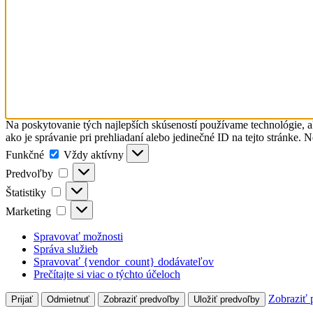
Na poskytovanie tých najlepších skúseností používame technológie, a
ako je správanie pri prehliadaní alebo jedinečné ID na tejto stránke. 
Funkčné
Funkčné
Vždy aktívny
Predvoľby
Predvoľby
Štatistiky
Štatistiky
Marketing
Marketing
Spravovať možnosti
Správa služieb
Spravovať {vendor_count} dodávateľov
Prečítajte si viac o týchto účeloch
Zobraziť 
Prijať
Odmietnuť
Zobraziť predvoľby
Uložiť predvoľby