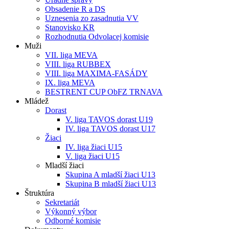
Obsadenie R a DS
Uznesenia zo zasadnutia VV
Stanovisko KR
Rozhodnutia Odvolacej komisie
Muži
VII. liga MEVA
VIII. liga RUBBEX
VIII. liga MAXIMA-FASÁDY
IX. liga MEVA
BESTRENT CUP ObFZ TRNAVA
Mládež
Dorast
V. liga TAVOS dorast U19
IV. liga TAVOS dorast U17
Žiaci
IV. liga žiaci U15
V. liga žiaci U15
Mladší žiaci
Skupina A mladší žiaci U13
Skupina B mladší žiaci U13
Štruktúra
Sekretariát
Výkonný výbor
Odborné komisie