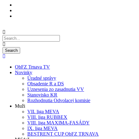
ObFZ Trnava TV
Novinky
Úradné správy
Obsadenie R a DS
Uznesenia zo zasadnutia VV
Stanovisko KR
Rozhodnutia Odvolacej komisie
Muži
VII. liga MEVA
VIII. liga RUBBEX
VIII. liga MAXIMA-FASÁDY
IX. liga MEVA
BESTRENT CUP ObFZ TRNAVA