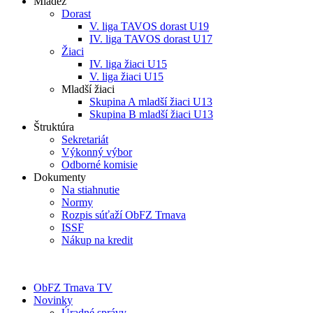
Mládež
Dorast
V. liga TAVOS dorast U19
IV. liga TAVOS dorast U17
Žiaci
IV. liga žiaci U15
V. liga žiaci U15
Mladší žiaci
Skupina A mladší žiaci U13
Skupina B mladší žiaci U13
Štruktúra
Sekretariát
Výkonný výbor
Odborné komisie
Dokumenty
Na stiahnutie
Normy
Rozpis súťaží ObFZ Trnava
ISSF
Nákup na kredit
ObFZ Trnava TV
Novinky
Úradné správy