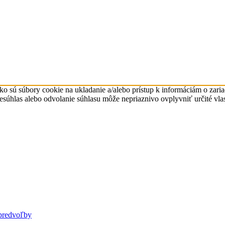
ko sú súbory cookie na ukladanie a/alebo prístup k informáciám o zari
Nesúhlas alebo odvolanie súhlasu môže nepriaznivo ovplyvniť určité vlas
predvoľby