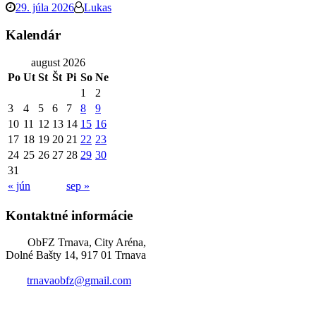
29. júla 2026
Lukas
Kalendár
august 2026
Po
Ut
St
Št
Pi
So
Ne
1
2
3
4
5
6
7
8
9
10
11
12
13
14
15
16
17
18
19
20
21
22
23
24
25
26
27
28
29
30
31
« jún
sep »
Kontaktné informácie
ObFZ Trnava, City Aréna,
Dolné Bašty 14, 917 01 Trnava
trnavaobfz@
gmail.com
+421 905 637 649