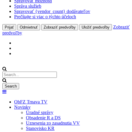
Spravovať možnosti
Správa služieb
Spravovať {vendor_count} dodávateľov
Prečítajte si viac o týchto účeloch
Zobraziť
Prijať
Odmietnuť
Zobraziť predvoľby
Uložiť predvoľby
predvoľby
ObFZ Trnava TV
Novinky
Úradné správy
Obsadenie R a DS
Uznesenia zo zasadnutia VV
Stanovisko KR