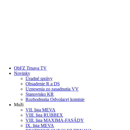
ObFZ Trnava TV
Novinky
Úradné správy
Obsadenie R a DS
Uznesenia zo zasadnutia VV
Stanovisko KR
Rozhodnutia Odvolacej komisie
Muži
VII. liga MEVA
VIII. liga RUBBEX
VIII. liga MAXIMA-FASÁDY
IX. liga MEVA