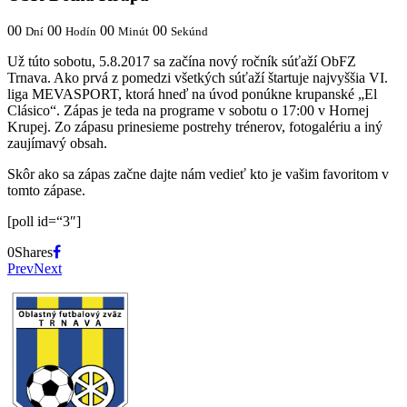
00
00
00
00
Dní
Hodín
Minút
Sekúnd
Už túto sobotu, 5.8.2017 sa začína nový ročník súťaží ObFZ
Trnava. Ako prvá z pomedzi všetkých súťaží štartuje najvyššia VI.
liga MEVASPORT, ktorá hneď na úvod ponúkne krupanské „El
Clásico“. Zápas je teda na programe v sobotu o 17:00 v Hornej
Krupej. Zo zápasu prinesieme postrehy trénerov, fotogalériu a iný
zaujímavý obsah.
Skôr ako sa zápas začne dajte nám vedieť kto je vašim favoritom v
tomto zápase.
[poll id=“3″]
0
Shares
Prev
Next