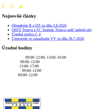
Najnovšie články
Obsadenie R a DZ zo dňa 3.8.2026
ObFZ Trnava a FC Spartak Trnava opäť spájajú sily
Úradná správa č. 4
Uznesenie zo zasadnutia VV zo dňa 28.7.2026
Úradné hodiny
PONDELOK
09:00–12:00, 13:00–16:00
UTOROK
09:00–12:00
STREDA
13:00–17:00
ŠTVRTOK
09:00–12:00
PIATOK
09:00–12:00