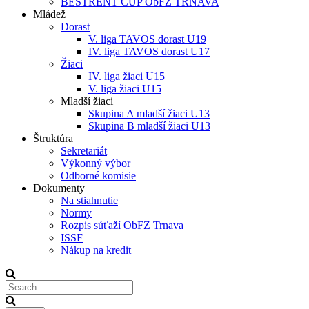
BESTRENT CUP ObFZ TRNAVA
Mládež
Dorast
V. liga TAVOS dorast U19
IV. liga TAVOS dorast U17
Žiaci
IV. liga žiaci U15
V. liga žiaci U15
Mladší žiaci
Skupina A mladší žiaci U13
Skupina B mladší žiaci U13
Štruktúra
Sekretariát
Výkonný výbor
Odborné komisie
Dokumenty
Na stiahnutie
Normy
Rozpis súťaží ObFZ Trnava
ISSF
Nákup na kredit