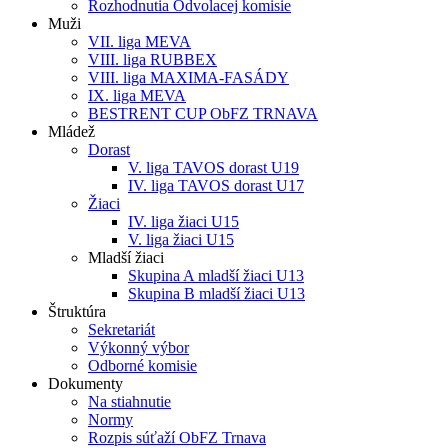
Rozhodnutia Odvolacej komisie
Muži
VII. liga MEVA
VIII. liga RUBBEX
VIII. liga MAXIMA-FASÁDY
IX. liga MEVA
BESTRENT CUP ObFZ TRNAVA
Mládež
Dorast
V. liga TAVOS dorast U19
IV. liga TAVOS dorast U17
Žiaci
IV. liga žiaci U15
V. liga žiaci U15
Mladší žiaci
Skupina A mladší žiaci U13
Skupina B mladší žiaci U13
Štruktúra
Sekretariát
Výkonný výbor
Odborné komisie
Dokumenty
Na stiahnutie
Normy
Rozpis súťaží ObFZ Trnava