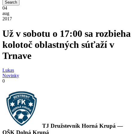
04
aug
2017
Už v sobotu o 17:00 sa rozbieha
kolotoč oblastných súťaží v
Trnave
Lukas
Novinky
0
TJ Družstevník Horná Krupá —
OŠK Dolná Krupá